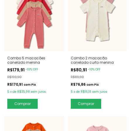
Combo 5 macacões
Combo 2 macacão
canelado menina
canelado curto menina
R$179,91
R$80,91
-
10
%
OFF
-
10
%
OFF
R$199,90
R$89,90
R$170,91
R$76,86
com
Pix
com
Pix
5
x
de
R$35,98
sem juros
5
x
de
R$16,18
sem juros
Comprar
Comprar