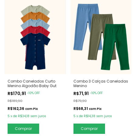
Combo Canelados Curto
Combo 3 Calças Caneladas
Menino Algodão Baby Gut
Menino
R$170,91
R$71,91
-
10
%
OFF
-
10
%
OFF
R$189,90
R$79,90
R$162,36
R$68,31
com
Pix
com
Pix
5
x
de
R$34,18
sem juros
5
x
de
R$14,38
sem juros
Comprar
Comprar