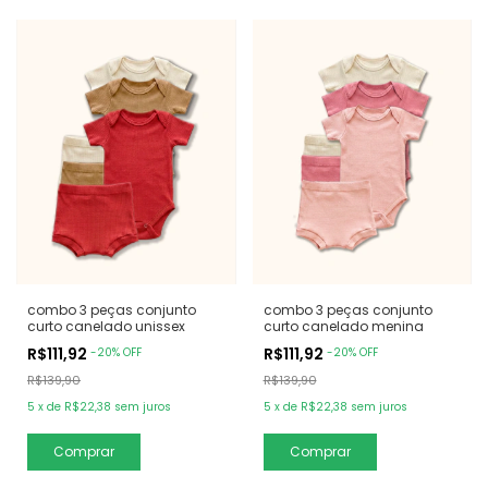
combo 3 peças conjunto
combo 3 peças conjunto
curto canelado unissex
curto canelado menina
R$111,92
R$111,92
-
20
%
OFF
-
20
%
OFF
R$139,90
R$139,90
5
x
de
R$22,38
sem juros
5
x
de
R$22,38
sem juros
Comprar
Comprar