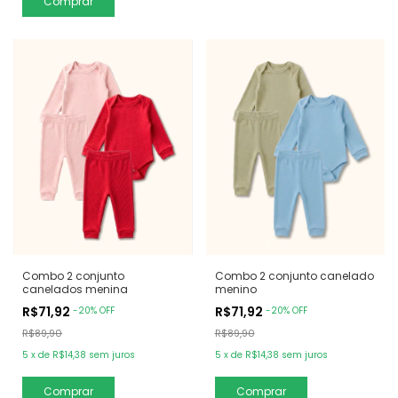
Comprar
Combo 2 conjunto
Combo 2 conjunto canelado
canelados menina
menino
R$71,92
R$71,92
-
20
%
OFF
-
20
%
OFF
R$89,90
R$89,90
5
x
de
R$14,38
sem juros
5
x
de
R$14,38
sem juros
Comprar
Comprar