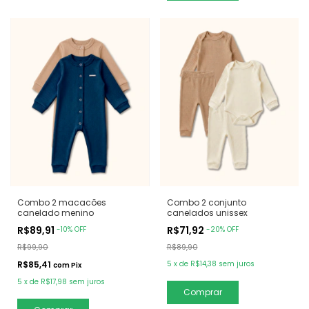
Combo 2 macacões
Combo 2 conjunto
canelado menino
canelados unissex
R$89,91
R$71,92
-
10
%
OFF
-
20
%
OFF
R$99,90
R$89,90
R$85,41
5
x
de
R$14,38
sem juros
com
Pix
5
x
de
R$17,98
sem juros
Comprar