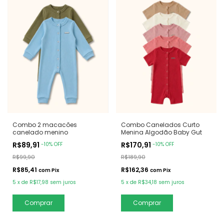
Combo 2 macacões
Combo Canelados Curto
canelado menino
Menina Algodão Baby Gut
R$89,91
R$170,91
-
10
%
OFF
-
10
%
OFF
R$99,90
R$189,90
R$85,41
R$162,36
com
Pix
com
Pix
5
x
de
R$17,98
sem juros
5
x
de
R$34,18
sem juros
Comprar
Comprar