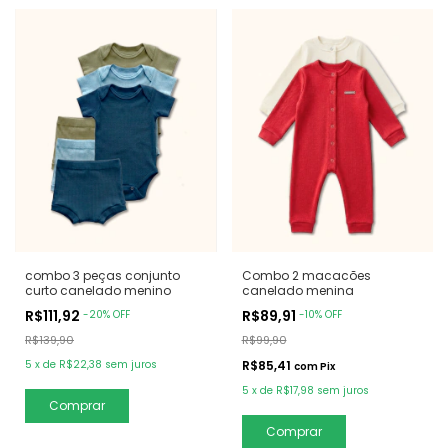
combo 3 peças conjunto
Combo 2 macacões
curto canelado menino
canelado menina
R$111,92
R$89,91
-
20
%
OFF
-
10
%
OFF
R$139,90
R$99,90
5
x
de
R$22,38
sem juros
R$85,41
com
Pix
5
x
de
R$17,98
sem juros
Comprar
Comprar