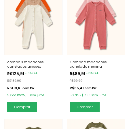
combo 3 macacões
Combo 2 macacões
canelados unissex
canelado menina
R$125,91
R$89,91
-
10
%
OFF
-
10
%
OFF
R$139,90
R$99,90
R$119,61
R$85,41
com
Pix
com
Pix
5
x
de
R$25,18
sem juros
5
x
de
R$17,98
sem juros
Comprar
Comprar