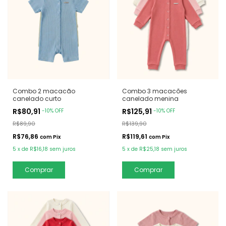
Combo 2 macacão
Combo 3 macacões
canelado curto
canelado menina
R$80,91
R$125,91
-
10
%
OFF
-
10
%
OFF
R$89,90
R$139,90
R$76,86
R$119,61
com
Pix
com
Pix
5
x
de
R$16,18
sem juros
5
x
de
R$25,18
sem juros
Comprar
Comprar