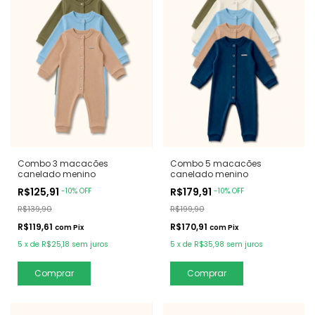
Combo 3 macacões
Combo 5 macacões
canelado menino
canelado menino
R$125,91
R$179,91
-
10
%
OFF
-
10
%
OFF
R$139,90
R$199,90
R$119,61
R$170,91
com
Pix
com
Pix
5
x
de
R$25,18
sem juros
5
x
de
R$35,98
sem juros
Comprar
Comprar