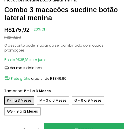
macacões suedine botão lateral menina
Combo 3 macacões suedine botão
lateral menina
R$175,92
-
20
%
OFF
R$219,90
O desconto pode mudar ao ser combinado com outras
promoções.
5
x de
R$35,18
sem juros
Ver mais detalhes
Frete grátis
a partir de
R$349,90
Tamanho:
P - 1 a 3 Meses
P - 1 a 3 Meses
M - 3 a 6 Meses
G - 6 a 9 Meses
GG - 9 a 12 Meses