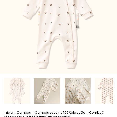
Início
.
Combos
.
Combos suedine 100%algodão
.
Combo 3