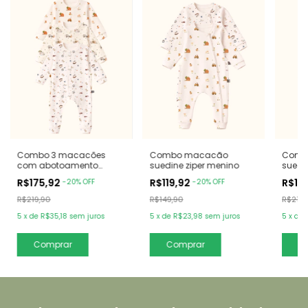
Combo 3 macacões
Combo macacão
Comb
com abotoamento
suedine ziper menino
suedin
frontal menino
meni
R$175,92
R$119,92
R$17
-
20
%
OFF
-
20
%
OFF
R$219,90
R$149,90
R$219,
5
x
de
R$35,18
sem juros
5
x
de
R$23,98
sem juros
5
x
de
Comprar
Comprar
C