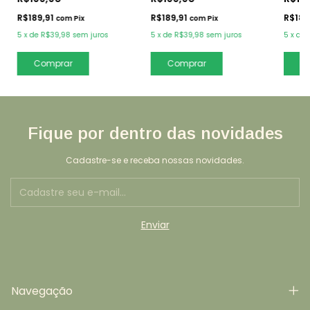
R$189,91
R$189,91
R$189
com
Pix
com
Pix
5
x
de
R$39,98
sem juros
5
x
de
R$39,98
sem juros
5
x
de
Comprar
Comprar
C
Fique por dentro das novidades
Cadastre-se e receba nossas novidades.
Navegação