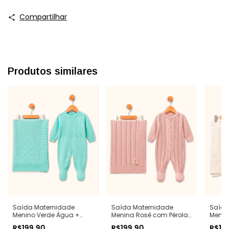
Compartilhar
Produtos similares
Saída Maternidade
Saída Maternidade
Saída
Menino Verde Água +
Menina Rosê com Pérolas
Menin
Manta
+ Manta
Mant
R$199,90
R$199,90
R$19