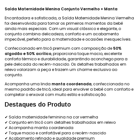
Saída Maternidade Menina Conjunto Vermelho + Manta
Encantadora e sofisticada, a Saída Maternidade Menina Vermelha
foi desenvolvida para tornar os primeiros momentos da bebê
ainda mais especiais. Com um visual clássico e elegante, o
conjunto combina delicadeza, conforto e um acabamento
impecável, perfeito para a maternidade e ocasiões inesquecíveis.
Confeccionado em tricô premium com composição de
50%
algodão e 50% acrílico
, proporciona toque macio, excelente
conforto térmico e durabilidade, garantindo aconchego para a
pele delicada do recém-nascido. Os detalhes trabalhados em
relevo valorizam a peça e trazem um charme exclusivo ao
conjunto.
Acompanha uma linda
manta coordenada
, confeccionada no
mesmo padrão de tricô, ideal para envolver a bebê com conforto e
completar o enxoval com muito estilo e sofisticação.
Destaques do Produto
✔ Saída maternidade feminina na cor vermelha
✔ Conjunto em tricô com detalhes trabalhados em relevo
✔ Acompanha manta coordenada
✔ Toque macio e confortável para o recém-nascido
✔ Acabamento refinado e qualidade premium