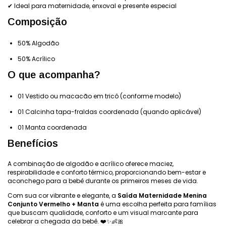
✔ Ideal para maternidade, enxoval e presente especial
Composição
50% Algodão
50% Acrílico
O que acompanha?
01 Vestido ou macacão em tricô (conforme modelo)
01 Calcinha tapa-fraldas coordenada (quando aplicável)
01 Manta coordenada
Benefícios
A combinação de algodão e acrílico oferece maciez,
respirabilidade e conforto térmico, proporcionando bem-estar e
aconchego para a bebê durante os primeiros meses de vida.
Com sua cor vibrante e elegante, a
Saída Maternidade Menina
Conjunto Vermelho + Manta
é uma escolha perfeita para famílias
que buscam qualidade, conforto e um visual marcante para
celebrar a chegada da bebê. ❤️✨👶🎀