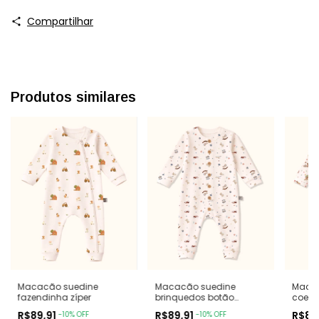
Compartilhar
Produtos similares
Macacão suedine
Macacão suedine
Macac
fazendinha zíper
brinquedos botão
coelh
madeira
R$89,91
R$89,91
R$89
-
10
%
OFF
-
10
%
OFF