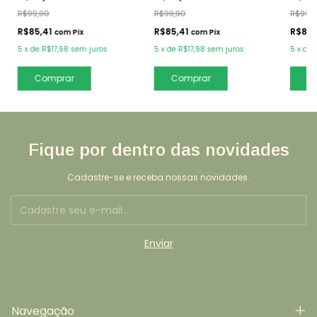
R$99,90
R$99,90
R$99,
R$85,41
R$85,41
R$85,
com
Pix
com
Pix
5
x
de
R$17,98
sem juros
5
x
de
R$17,98
sem juros
5
x
de
Comprar
Comprar
C
Fique por dentro das novidades
Cadastre-se e receba nossas novidades.
Navegação