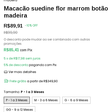
madeira
Macacão suedine flor marrom botão
madeira
R$89,91
-
10
%
OFF
R$99,90
O desconto pode mudar ao ser combinado com outras
promoções.
R$85,41
com
Pix
5
x de
R$17,98
sem juros
5% de desconto
pagando com Pix
Ver mais detalhes
Frete grátis
a partir de
R$349,90
Tamanho:
P - 1 a 3 Meses
P - 1 a 3 Meses
M - 3 a 6 Meses
G - 6 a 9 Meses
GG - 9 a 12 Meses