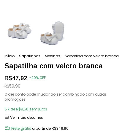
Início
.
Sapatinhos
.
Meninas
.
Sapatilha com velcro branca
Sapatilha com velcro branca
R$47,92
-
20
%
OFF
R$59,90
O desconto pode mudar ao ser combinado com outras
promoções.
5
x de
R$9,58
sem juros
Ver mais detalhes
Frete grátis
a partir de
R$349,90