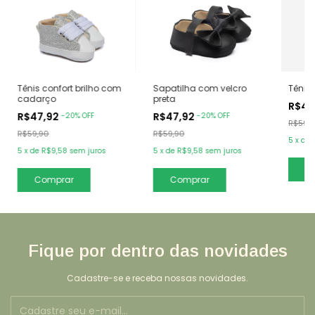
Tênis confort brilho com
Tênis 
Sapatilha com velcro
cadarço
preta
R$47
R$47,92
R$47,92
-
20
%
OFF
-
20
%
OFF
R$59,
R$59,90
R$59,90
5
x
de
5
x
de
R$9,58
sem juros
5
x
de
R$9,58
sem juros
C
Comprar
Comprar
Fique por dentro das novidades
Cadastre-se e receba nossas novidades.