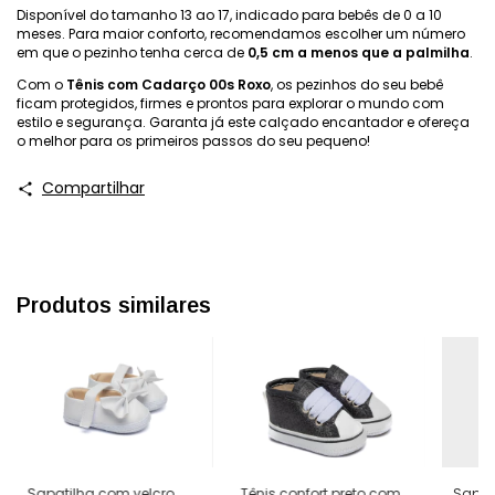
Disponível do tamanho 13 ao 17, indicado para bebês de 0 a 10
meses. Para maior conforto, recomendamos escolher um número
em que o pezinho tenha cerca de
0,5 cm a menos que a palmilha
.
Com o
Tênis com Cadarço 00s Roxo
, os pezinhos do seu bebê
ficam protegidos, firmes e prontos para explorar o mundo com
estilo e segurança. Garanta já este calçado encantador e ofereça
o melhor para os primeiros passos do seu pequeno!
Compartilhar
Produtos similares
Sapat
Sapatilha com velcro
Tênis confort preto com