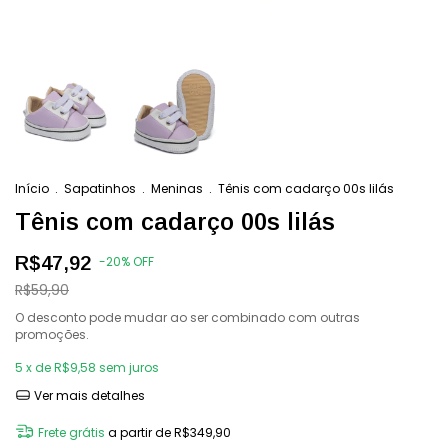
Início
.
Sapatinhos
.
Meninas
.
Tênis com cadarço 00s lilás
Tênis com cadarço 00s lilás
R$47,92
-
20
%
OFF
R$59,90
O desconto pode mudar ao ser combinado com outras
promoções.
5
x de
R$9,58
sem juros
Ver mais detalhes
Frete grátis
a partir de
R$349,90