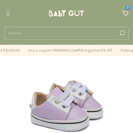
0
 R$349,90
Use o cupom PRIMEIRACOMPRA e ganhe 5% OFF
Frete g