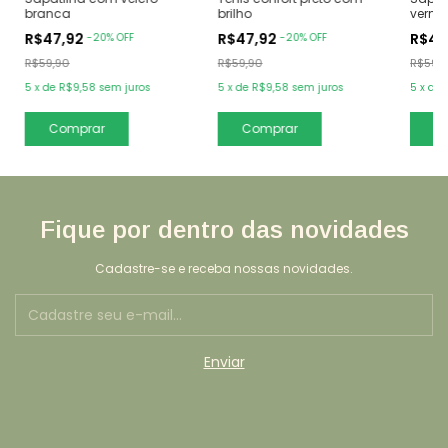
verme
branca
brilho
R$47
R$47,92
R$47,92
-
20
%
OFF
-
20
%
OFF
R$59,
R$59,90
R$59,90
5
x
de
5
x
de
R$9,58
sem juros
5
x
de
R$9,58
sem juros
C
Comprar
Comprar
Fique por dentro das novidades
Cadastre-se e receba nossas novidades.